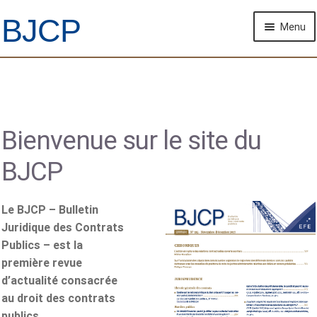
Aller
Aller
BJCP
Menu
à
au
la
contenu
navigation
ACCUEIL
REVUES
Bienvenue sur le site du
COMITÉ DE RÉDACTION
BJCP
RECHERCHE AVANCÉE
AIDE
Le BJCP – Bulletin
Juridique des Contrats
Publics – est la
première revue
d’actualité consacrée
au droit des contrats
publics.