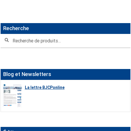
Recherche
Recherche
Recherche
pour :
Blog et Newsletters
La lettre BJCPonline